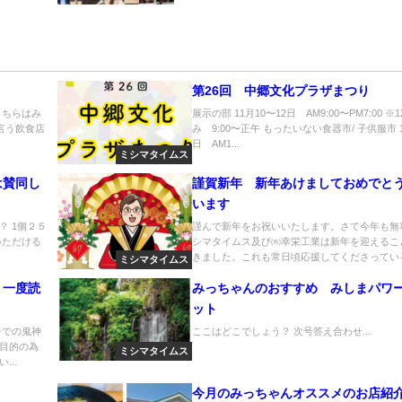
第26回 中郷文化プラザまつり
こちらはみ
展示の部 11月10〜12日 AM9:00〜PM7:00 ※
言う飲食店
み 9:00〜正午 もったいない食器市/ 子供服市 1
日 AM1...
ミシマタイムス
は賛同し
謹賀新年 新年あけましておめでと
います
 1個２５
謹んで新年をお祝いいたします。さて今年も無
いただける
シマタイムス及び㈲幸栄工業は新年を迎えるこ
きました。これも常日頃応援してくださっている.
ミシマタイムス
う一度読
みっちゃんのおすすめ みしまパワ
ット
争での鬼神
ここはどこでしょう？ 次号答え合わせ...
目的の為
ミシマタイムス
..
今月のみっちゃんオススメのお店紹