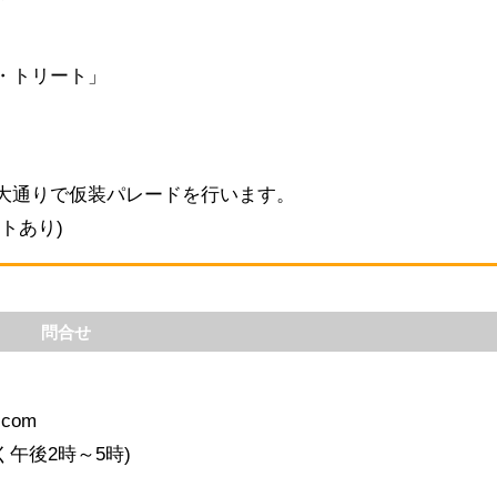
・トリート」
大通りで仮装パレードを行います。
トあり)
問合せ
.com
除く午後2時～5時)