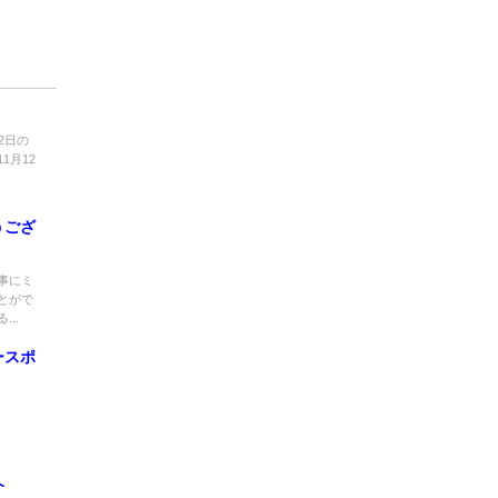
12日の
1月12
うござ
事にミ
とがで
..
ースポ
介