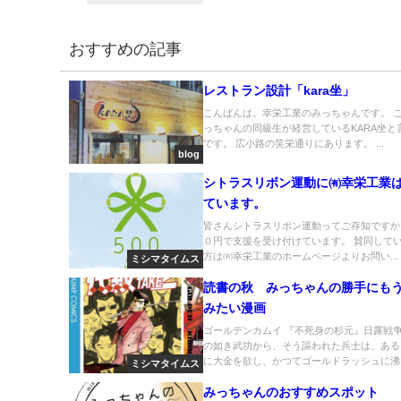
おすすめの記事
レストラン設計「kara坐」
こんばんは。幸栄工業のみっちゃんです。 
っちゃんの同級生が経営しているKARA坐と
です。 広小路の笑栄通りにあります。 ...
blog
シトラスリボン運動に㈲幸栄工業
ています。
皆さんシトラスリボン運動ってご存知ですか？
０円で支援を受け付けています。 賛同して
方は㈲幸栄工業のホームページよりお問い...
ミシマタイムス
読書の秋 みっちゃんの勝手にも
みたい漫画
ゴールデンカムイ 『不死身の杉元』日露戦
の如き武功から、そう謳われた兵士は、ある
に大金を欲し、かつてゴールドラッシュに沸い.
ミシマタイムス
みっちゃんのおすすめスポット