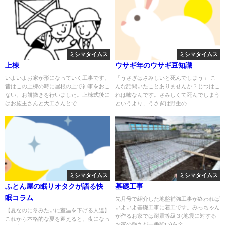
ミシマタイムス
ミシマタイムス
上棟
ウサギ年のウサギ豆知識
いよいよお家が形になっていく工事です。
「うさぎはさみしいと死んでしまう」 こ
昔はこの上棟の時に屋根の上で神事をおこ
んな話聞いたことありませんか？じつはこ
ない、お餅撒きを行いました。上棟式後に
れは嘘なんです。さみしくて死んでしまう
はお施主さんと大工さんとで...
というより、うさぎは野生の...
ミシマタイムス
ミシマタイムス
ふとん屋の眠りオタクが語る快
基礎工事
眠コラム
先月号で紹介した地盤補強工事が終われば
いよいよ基礎工事に着工です。みっちゃん
【夏なのに冬みたいに室温を下げる人達】
が作るお家では耐震等級３(地震に対する
これから本格的な夏を迎えると、夜になっ
お家の強さが一番強い)を全...