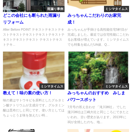
雨漏り事例
ミシマタイムス
どこの会社にも断られた雨漏り
みっちゃんこだわりのお家完
リフォーム
成！
After Before POINT テキストテキストテキ
みっちゃんが手掛ける高性能住宅5軒目が
ストテキストテキストテキストテキストテ
完成しました。最近では住宅性能にこだわ
キストテキストテキスト テキストテキス
るお客様が増えています。ミシマタイムス
トテキ...
でも特集を組んだUA値、Q...
ミシマタイムス
ミシマタイムス
教えて！味の素の使い方！
みっちゃんのおすすめ みしま
パワースポット
味の素はサトウキビを原料としたグルタミ
ン酸ナトリウムが主成分です。グルタミン
7月号の答え合わせ 「滝川神社」 でした
酸は昆布だしと同じです。使い方としては
瀧川神社は三嶋大社と同じころにできたと
ちょっとうま味を加えたい時...
いわれ、古い歴史があります。2013年に
祠が全焼したのち、地...