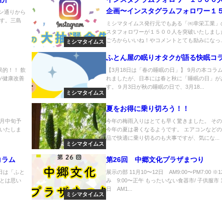
企画〜インスタグラムフォロワー１
イン通りから
す。三島
人突破企画 夏の大抽選会告知～これ
ミシマタイムス発行元でもある「㈲幸栄工業」
スタフォロワーが１５００人を突破いたしまし
よろしくね～
ごろからいいね！やコメントとても励みになっ..
ミシマタイムス
ふとん屋の眠りオタクが語る快眠コ
果的！！ 飲
【3月18日は「春の睡眠の日」】 9月の本コラ
が健康改善
れましたが、日本には春と秋に「睡眠の日」が
す。９月3日が秋の睡眠の日で、3月18...
ミシマタイムス
夏をお得に乗り切ろう！！
月中旬予
今年の梅雨入りはとても早く驚きました。 そ
いたしま
今年の夏は暑くなるようです。 エアコンなど
品で快適に乗り切るのも大事ですが、気にな...
ミシマタイムス
コラム
第26回 中郷文化プラザまつり
0日は「ふと
展示の部 11月10〜12日 AM9:00〜PM7:00 ※
とは思い
み 9:00〜正午 もったいない食器市/ 子供服市 1
日 AM1...
ミシマタイムス