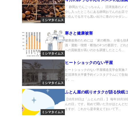
「 静岡おでんごっちゃん 」 沼津漁港のメ
少し入ったところにある静岡おでんのお店で
に住んでる方でも黒い出汁に青のりやダシ...
ミシマタイムス
寒さと健康被害
健康改善のためには 「家の断熱」 が最も効
酒・運動・喫煙・断熱の4つの要因で、どれ
への貢献度が高いのかを調査したところ...
ミシマタイムス
ヒートショックのない平屋
ヒートショックのない平屋構造見学会実施７
定沼津市大平要予約インスタグラムにて告知
す。...
ミシマタイムス
ふとん屋の眠りオタクが語る快眠
【10月10日は「ふとんの日」】 毎年10月1
んの日」です。初めて聞いた方がほとんどだ
ますが、これから是非覚えておいて下...
ミシマタイムス