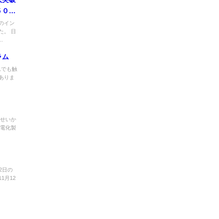
５００
からも
のイン
た。 日
.
ラム
ムでも触
ありま
のせいか
の電化製
12日の
1月12