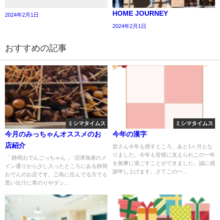
HOME JOURNEY
2024年2月1日
2024年2月1日
おすすめの記事
ミシマタイムス
ミシマタイムス
今月のみっちゃんオススメのお
今年の漢字
店紹介
皆さん今年も残すところ、あと1ヶ月とな
りました。今年も皆様に支えられこの一年
「 静岡おでんごっちゃん 」 沼津漁港のメ
を無事に過ごすことができました。誠に感
イン通りから少し入ったところにある静岡
謝申し上げます。さてこの一...
おでんのお店です。三島に住んでる方でも
黒い出汁に青のりやダシ...