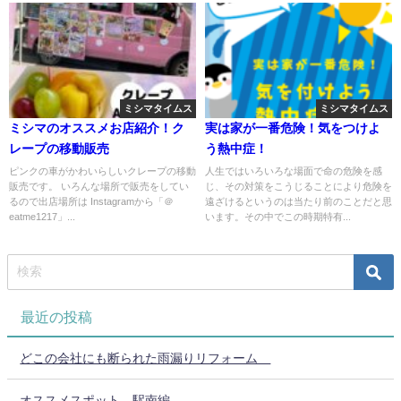
ミシマタイムス
ミシマタイムス
ミシマのオススメお店紹介！ク
実は家が一番危険！気をつけよ
レープの移動販売
う熱中症！
ピンクの車がかわいらしいクレープの移動
人生ではいろいろな場面で命の危険を感
販売です。 いろんな場所で販売をしてい
じ、その対策をこうじることにより危険を
るので出店場所は Instagramから「＠
遠ざけるというのは当たり前のことだと思
eatme1217」...
います。その中でこの時期特有...
最近の投稿
どこの会社にも断られた雨漏りリフォーム
オススメスポット 駅南編