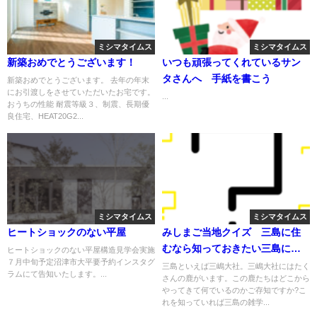
ミシマタイムス
ミシマタイムス
新築おめでとうございます！
いつも頑張ってくれているサン
タさんへ 手紙を書こう
新築おめでとうございます。 去年の年末
にお引渡しをさせていただいたお宅です。
...
おうちの性能 耐震等級３、制震、長期優
良住宅、HEAT20G2...
ミシマタイムス
ミシマタイムス
ヒートショックのない平屋
みしまご当地クイズ 三島に住
むなら知っておきたい三島に関
ヒートショックのない平屋構造見学会実施
７月中旬予定沼津市大平要予約インスタグ
するクイズ
三島といえば三嶋大社。三嶋大社にはたく
ラムにて告知いたします。...
さんの鹿がいます。この鹿たちはどこから
やってきて何でいるのかご存知ですか?こ
れを知っていれば三島の雑学...