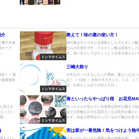
紹介
教えて！味の素の使い方！
で豚汁定食
味の素はサトウキビを原料としたグルタミン酸
時オープ
ウムが主成分です。グルタミン酸は昆布だしと
.
す。使い方としてはちょっとうま味を加えたい時.
ミシマタイムス
三嶋大祭り
果的！！ 飲
今年もやってきましたこの季節。夏といえばこ
が健康改善
ね！ --- 日程 --- 令和５年８月１５、１６、１
日 山車としゃぎりの日１６日...
ミシマタイムス
春といったらやっぱり桜 お花見MA
に見えま
みっちゃんが住んでいる場所は長伏公園まで徒歩
いじってい
ほどの距離なのでお花見といえば長伏公園にい
..
ます。社会人野球もやっているので春の大会で..
ミシマタイムス
編
実は家が一番危険！気をつけよう熱
が増えてい
人生ではいろいろな場面で命の危険を感じ、そ