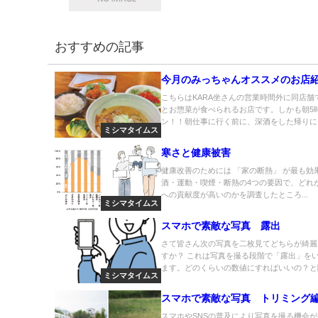
おすすめの記事
今月のみっちゃんオススメのお店
こちらはKARA坐さんの営業時間外に同店舗
とお惣菜が食べられるお店です。しかも朝5
ン！！朝仕事に行く前に、深酒をした帰りに..
ミシマタイムス
寒さと健康被害
健康改善のためには 「家の断熱」 が最も効
酒・運動・喫煙・断熱の4つの要因で、どれ
への貢献度が高いのかを調査したところ...
ミシマタイムス
スマホで素敵な写真 露出
さて皆さん次の写真を二枚見てどちらが綺麗
すか？ これは写真を撮る段階で「露出」を
ます。どのくらいの数値にすればいいの？と聞.
ミシマタイムス
スマホで素敵な写真 トリミング
スマホやSNSの普及により写真を撮る機会