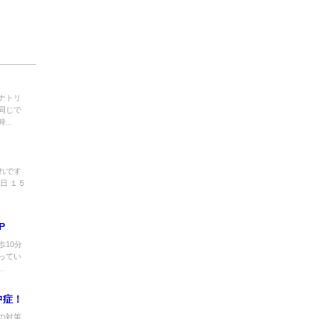
ナトリ
同じで
..
れです
７日 １５
P
10分
ってい
.
中症！
の対策