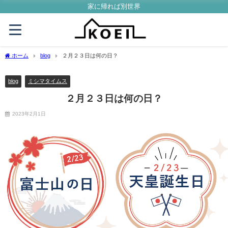
家に帰れば別世界
ホーム
blog
２月２３日は何の日？
blog
ミシマタイムス
２月２３日は何の日？
2023年2月1日