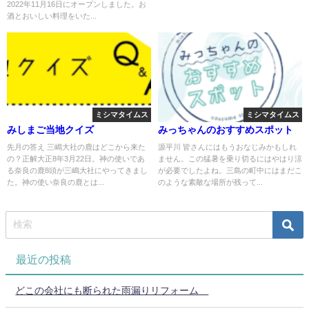
2022年11月16日にオープンしました。お
酒とおいしい料理をいた...
ミシマタイムス
ミシマタイムス
みしまご当地クイズ
みっちゃんのおすすめスポット
先月の答え 三嶋大社の鹿はどこから来た
源平川 皆さんにはもうおなじみかもしれ
の？正解大正8年3月22日。神の使いであ
ません。この猛暑を乗り切るにはやはり涼
る奈良の鹿8頭が三嶋大社にやってきまし
が必要でしたよね。三島の町中にはまだこ
た。神の使い奈良の鹿とは...
のような素敵な場所が残って...
最近の投稿
どこの会社にも断られた雨漏りリフォーム