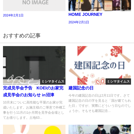
HOME JOURNEY
2024年2月1日
2024年2月1日
おすすめの記事
ミシマタイムス
ミシマタイムス
完成見学会予告 KOEIのお家完
建国記念の日
成見学会のお知らせ in沼津
今年の建国記念の日は2月11日です。さて
建国記念の日の字を見ると「国が建てられ
10月末についに高性能な平屋のお家が完
た日」ですが、実際にどういう日なのでし
成いたします。お施主様のご厚意で外構工
ょうか。そもそも建国記念...
事を行う11月の1か月間を見学会会場とし
てお借りします。土地63...