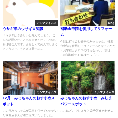
ミシマタイムス
blog
ウサギ年のウサギ豆知識
補助金申請を併用してリフォー
ム
「うさぎはさみしいと死んでしまう」 こ
んな話聞いたことありませんか？じつはこ
今回は打ち合わせ中のみっちゃん。 補助
れは嘘なんです。さみしくて死んでしまう
金申請を併用してリフォームさせていただ
というより、うさぎは野生の...
くお客様とクロスの打ち合わせ。 実は、
この補助金もお客様から「こ...
ミシマタイムス
ミシマタイムス
12月 みっちゃんのおすすめス
みっちゃんのおすすめ みしま
ポット
パワースポット
この度みっちゃんが工事を任せていただい
ここはどこでしょう？ 次号答え合わせ...
た飲食店さんが遂に完成いたしました。